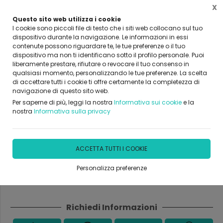
X
Questo sito web utilizza i cookie
I cookie sono piccoli file di testo che i siti web collocano sul tuo
dispositivo durante la navigazione. Le informazioni in essi
Home
Prodotti & Servizi
Ricambi veicoli commerciali
contenute possono riguardare te, le tue preferenze o il tuo
dispositivo ma non ti identificano sotto il profilo personale. Puoi
liberamente prestare, rifiutare o revocare il tuo consenso in
qualsiasi momento, personalizzando le tue preferenze. La scelta
di accettare tutti i cookie ti offre certamente la completezza di
navigazione di questo sito web.
Per saperne di più, leggi la nostra
Informativa sui cookie
e la
nostra
Informativa sulla privacy
GRU TIPO SU AUTOCARRO
IRON POWER SRL ILC 400
ACCETTA TUTTI I COOKIE
Personalizza preferenze
DISPONIBILITÀ IMMEDIATA
Richiedi Informazioni