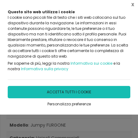
X
Questo sito web utilizza i cookie
I cookie sono piccoli file di testo che i siti web collocano sul tuo
dispositivo durante la navigazione. Le informazioni in essi
contenute possono riguardare te, le tue preferenze o il tuo
Home
Veicoli
Citroen
Jumpy
dispositivo ma non ti identificano sotto il profilo personale. Puoi
liberamente prestare, rifiutare o revocare il tuo consenso in
qualsiasi momento, personalizzando le tue preferenze. La scelta
di accettare tutti i cookie ti offre certamente la completezza di
navigazione di questo sito web.
Per saperne di più, leggi la nostra
Informativa sui cookie
e la
nostra
Informativa sulla privacy
Citroen Jumpy FURGONE
Diesel
ACCETTA TUTTI I COOKIE
Personalizza preferenze
Marca
: Citroen
Modello
: Jumpy FURGONE